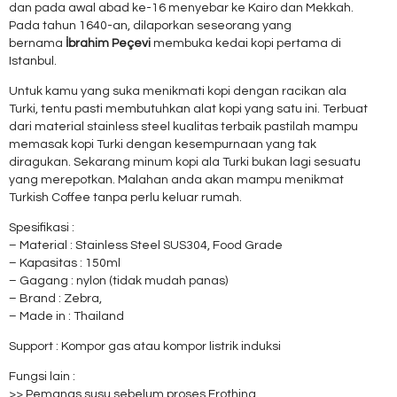
dan pada awal abad ke-16 menyebar ke Kairo dan Mekkah.
Pada tahun 1640-an, dilaporkan seseorang yang
bernama
İbrahim Peçevi
membuka kedai kopi pertama di
Istanbul.
Untuk kamu yang suka menikmati kopi dengan racikan ala
Turki, tentu pasti membutuhkan alat kopi yang satu ini. Terbuat
dari material stainless steel kualitas terbaik pastilah mampu
memasak kopi Turki dengan kesempurnaan yang tak
diragukan. Sekarang minum kopi ala Turki bukan lagi sesuatu
yang merepotkan. Malahan anda akan mampu menikmat
Turkish Coffee tanpa perlu keluar rumah.
Spesifikasi :
– Material : Stainless Steel SUS304, Food Grade
– Kapasitas : 150ml
– Gagang : nylon (tidak mudah panas)
– Brand : Zebra,
– Made in : Thailand
Support : Kompor gas atau kompor listrik induksi
Fungsi lain :
>> Pemanas susu sebelum proses Frothing