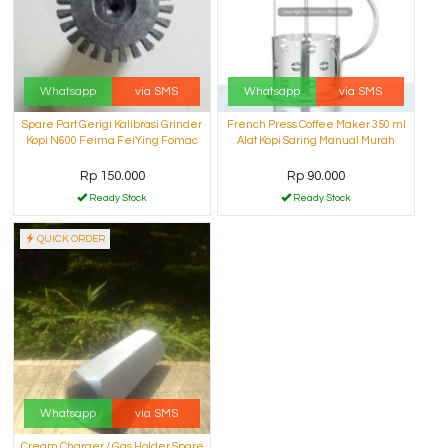
Whatsapp
via SMS
Whatsapp
via SMS
Spare Part Gerigi Kalibrasi Grinder
French Press Coffee Maker 350 ml
Kopi N600 Feima FeiYing Fomac
Alat Kopi Saring Manual Murah
Rp 150.000
Rp 90.000
Ready Stock
Ready Stock
QUICK ORDER
Whatsapp
via SMS
Cream Charger / Gas Holder Spare