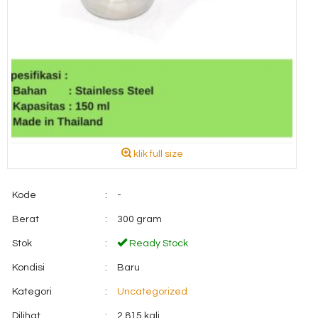
klik full size
Kode
:
-
Berat
:
300 gram
Stok
:
Ready Stock
Kondisi
:
Baru
Kategori
:
Uncategorized
Dilihat
:
2.815 kali