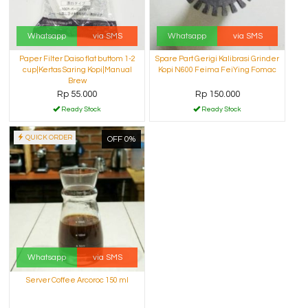
Whatsapp
via SMS
Whatsapp
via SMS
Paper Filter Daiso flat buttom 1-2
Spare Part Gerigi Kalibrasi Grinder
cup|Kertas Saring Kopi|Manual
Kopi N600 Feima FeiYing Fomac
Brew
Rp 55.000
Rp 150.000
Ready Stock
Ready Stock
QUICK ORDER
OFF 0%
Whatsapp
via SMS
Server Coffee Arcoroc 150 ml